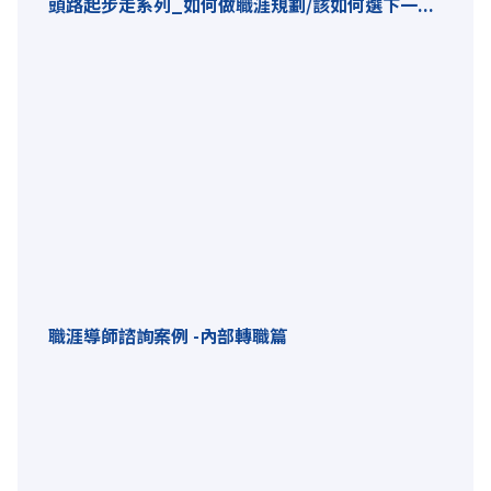
頭路起步走系列_如何做職涯規劃/該如何選下一...
職涯導師諮詢案例 -內部轉職篇