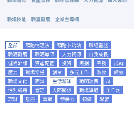
職場畫話
資產管理
職場管理學
人力資源
職人專訪
職場技能
職涯發展
企業主專欄
全部
頭路情理法
頭路卜給站
職場畫話
職涯發展
職涯導師
人力資源
自我成長
儲備幹部
資產配置
投資
規劃
業務
成就
壓力
職場穿搭
創業
多元工作
游牧
績效
職場文化
面試
生活新知
聰明消費
AI
性別議題
管理
人際關係
職場溝通
工作坊
理財
星座
轉職
競爭力
領導
學習