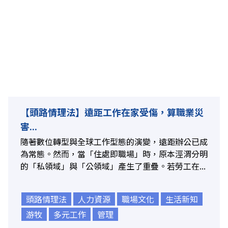
【頭路情理法】遠距工作在家受傷，算職業災
害...
隨著數位轉型與全球工作型態的演變，遠距辦公已成
為常態。然而，當「住處即職場」時，原本涇渭分明
的「私領域」與「公領域」產生了重疊。若勞工在...
頭路情理法
人力資源
職場文化
生活新知
游牧
多元工作
管理