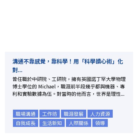
溝通不靠感覺，靠科學！用「科學讀心術」化
對...
曾任職於中研院、工研院，擁有英國諾丁罕大學物理
博士學位的 Michael，職涯前半段幾乎都與機器、專
利和實驗數據為伍。對當時的他而言，世界是理性...
職場溝通
工作坊
職涯發展
人力資源
自我成長
生活新知
人際關係
領導