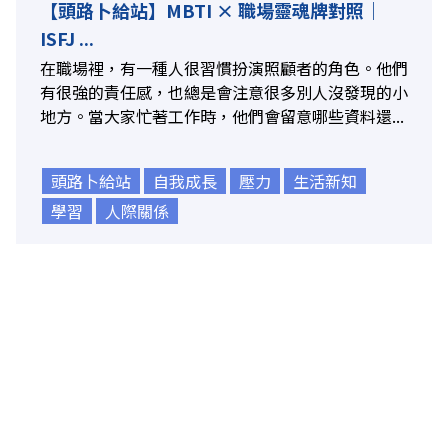
【頭路卜給站】MBTI × 職場靈魂牌對照｜
ISFJ ...
在職場裡，有一種人很習慣扮演照顧者的角色。他們
有很強的責任感，也總是會注意很多別人沒發現的小
地方。當大家忙著工作時，他們會留意哪些資料還...
頭路卜給站
自我成長
壓力
生活新知
學習
人際關係