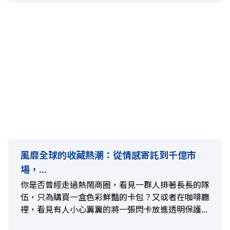
風靡全球的收藏熱潮：從情感寄託到千億市
場，...
你是否曾經走過熱鬧商圈，看見一群人排著長長的隊
伍，只為購買一盒色彩鮮豔的卡包？又或者在咖啡廳
裡，看見有人小心翼翼的將一張閃卡放進透明保護...