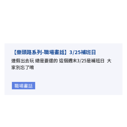
【樂頭路系列-職場畫話】3/25補班日
連假出去玩 總是要還的 這個週末3/25是補班日 大
家別忘了唷
職場畫話