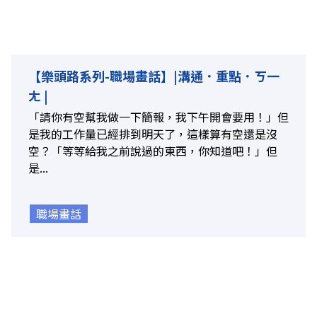
【樂頭路系列-職場畫話】|溝通．重點．ㄎ一
ㄤ |
「請你有空幫我做一下簡報，我下午開會要用！」但
是我的工作量已經排到明天了，這樣算有空還是沒
空？「等等給我之前說過的東西，你知道吧！」但
是...
職場畫話