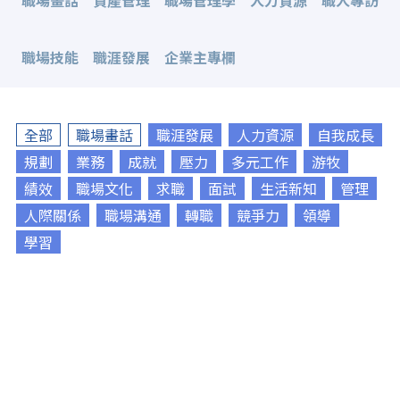
職場畫話
資產管理
職場管理學
人力資源
職人專訪
職場技能
職涯發展
企業主專欄
全部
職場畫話
職涯發展
人力資源
自我成長
規劃
業務
成就
壓力
多元工作
游牧
績效
職場文化
求職
面試
生活新知
管理
人際關係
職場溝通
轉職
競爭力
領導
學習