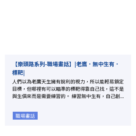
【樂頭路系列-職場畫話】|老鷹．無中生有．
標靶|
人們以為老鷹天生擁有銳利的視力，所以能輕易鎖定
目標，但哪裡有可以瞄準的標靶得靠自己找，這不是
與生俱來而是需要練習的。 練習無中生有，自己創...
職場畫話