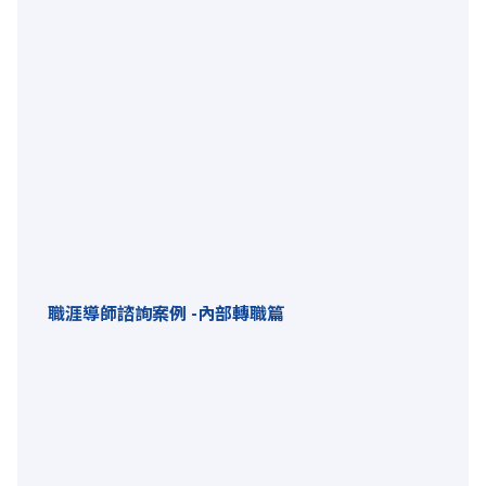
職涯導師諮詢案例 -內部轉職篇