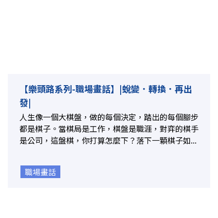
【樂頭路系列-職場畫話】|蛻變．轉換．再出
發|
人生像一個大棋盤，做的每個決定，踏出的每個腳步
都是棋子。當棋局是工作，棋盤是職涯，對弈的棋手
是公司，這盤棋，你打算怎麼下？落下一顆棋子如...
職場畫話