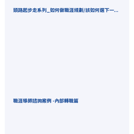
頭路起步走系列_如何做職涯規劃/該如何選下一...
職涯導師諮詢案例 -內部轉職篇