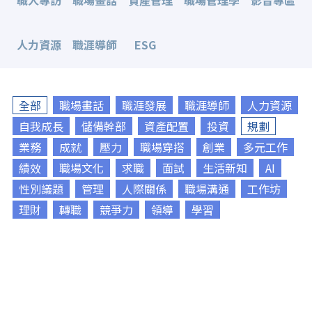
職人專訪
職場畫話
資產管理
職場管理學
影音專區
人力資源
職涯導師
ESG
全部
職場畫話
職涯發展
職涯導師
人力資源
自我成長
儲備幹部
資產配置
投資
規劃
業務
成就
壓力
職場穿搭
創業
多元工作
績效
職場文化
求職
面試
生活新知
AI
性別議題
管理
人際關係
職場溝通
工作坊
理財
轉職
競爭力
領導
學習