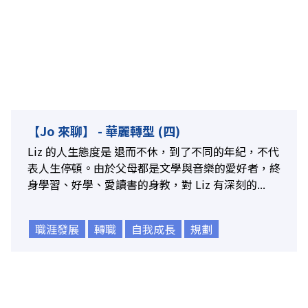
【Jo 來聊】 - 華麗轉型 (四)
Liz 的人生態度是 退而不休，到了不同的年紀，不代
表人生停頓。由於父母都是文學與音樂的愛好者，終
身學習、好學、愛讀書的身教，對 Liz 有深刻的...
職涯發展
轉職
自我成長
規劃