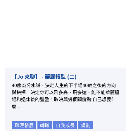
【Jo 來聊】 - 華麗轉型 (二)
40歲為分水嶺，決定人生的下半場40歲之後的方向
與抉擇，決定你可以飛多高、飛多遠、能不能華麗退
場和退休後的豐盈。取決與幾個關鍵點:自己想要什
麼...
職涯發展
轉職
自我成長
規劃