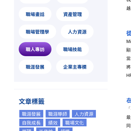
越
職場畫話
資產管理
職場管理學
人力資源
從
M
職人專訪
職場技能
顯
當
職涯發展
企業主專欄
將
H
文章標籤
在
「
職涯發展
職涯導師
人力資源
最
自我成長
績效
職場文化
同