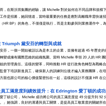
而，在斯沃琪集團的經驗，讓 Michelle 對於如何在不同品牌和規
工作是招募，她回憶道，當時最重要的任務是應對高離職率需快速招募
（HR BP）的角色，不僅僅是執行，而是主動參與到業務運作中，
 Triumph 黛安芬的轉型與成就
安芬，一個一開始被誤以為是本土的企業，並擁有超過 45 年歷史的德國
轉變成擁有國際思維的組織氛圍。當時 Michelle 率領 20 人的 HR
姐的管理責任。這樣的變革，同時推動 HR 從行政角色轉型為戰略合作
監督下培訓新進員工，確保新人的訓練到位後才編入業務團隊，在
方面也跟公司的核心價值緊密扣在一起，這樣的設計不僅讓 HR 在
員工滿意度到績效提升：在 Edrington 愛丁頓的成
愛丁頓公司， Michelle 成功將公司的員工滿意度從 49 分提升到 
。」她強調，良好的溝通與員工關懷，是提高員工敬業度的關鍵所