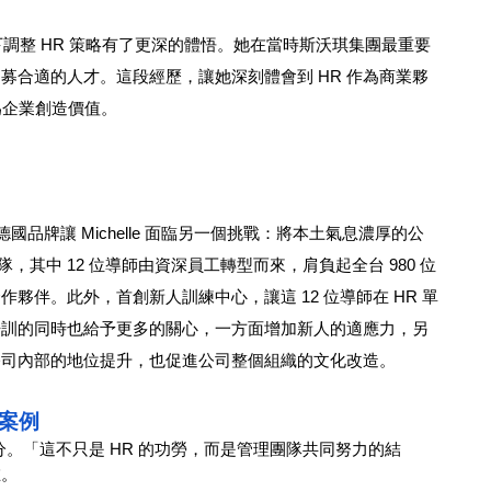
模下調整 HR 策略有了更深的體悟。她在當時斯沃琪集團最重要
合適的人才。這段經歷，讓她深刻體會到 HR 作為商業夥
為企業創造價值。
品牌讓 Michelle 面臨另一個挑戰：將本土氣息濃厚的公
 團隊，其中 12 位導師由資深員工轉型而來，肩負起全台 980 位
夥伴。此外，首創新人訓練中心，讓這 12 位導師在 HR 單
培訓的同時也給予更多的關心，一方面增加新人的適應力，另
公司內部的地位提升，也促進公司整個組織的文化改造。
功案例
92 分。「這不只是 HR 的功勞，而是管理團隊共同努力的結
在。