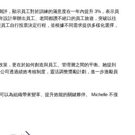
過 360 度測評，顯示員工對於訓練的滿意度在一年內提升 3%，表示員
2 年設計舉辦出員工、老闆都讚不絕口的員工旅遊，突破以往
時，讓員工自行投票決定行程，並根據不同需求提供多樣化選擇，
行公司政策，更在於如何創造與員工、管理層之間的平衡。她提到
勵公司透過績效考核制度，靈活調整獎勵計劃，進一步激勵員
是可以為組織帶來變革、提升效能的關鍵夥伴。 Michelle 不僅
。