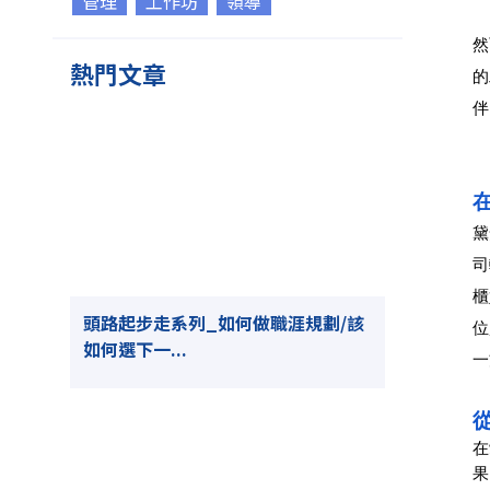
管理
工作坊
領導
然
熱門文章
的
伴
在
黛
司
櫃
頭路起步走系列_如何做職涯規劃/該
位
如何選下一...
一
從
在
果