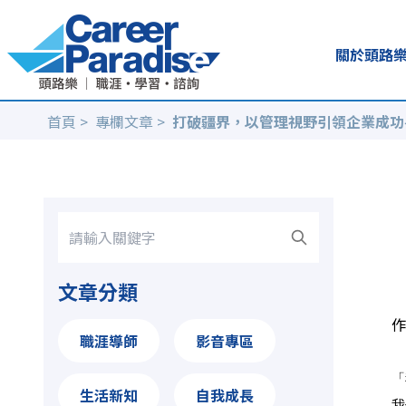
關於頭路
首頁
>
專欄文章
>
打破疆界，以管理視野引領企業成功—
文章分類
作
職涯導師
影音專區
「
生活新知
自我成長
我