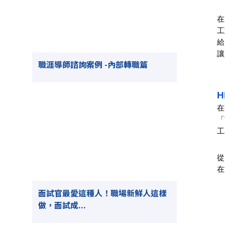
在
工
給
讓
職涯導師諮詢案例 -內部轉職篇
在
「
工
從
在
面試官最愛這種人！職場新鮮人這樣
做，面試成...