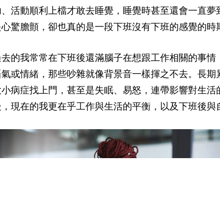
功、活動順利上檔才敢去睡覺，睡覺時甚至還會一直夢
是心驚膽顫，卻也真的是一段下班沒有下班的感覺的時
過去的我常常在下班後還滿腦子在想跟工作相關的事情
語氣或情緒，那些吵雜就像背景音一樣揮之不去。長期
大小病症找上門，甚至是失眠、易怒，連帶影響對生活
後，現在的我更在乎工作與生活的平衡，以及下班後與