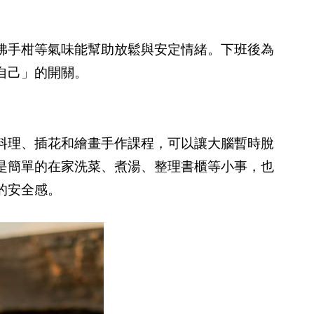
佛手柑等氣味能幫助放鬆與安定情緒。下班後為
自己」的開關。
料理、插花和繪畫手作課程，可以讓大腦暫時脫
是簡單的在家洗菜、煮湯、整理書櫃等小事，也
的安全感。