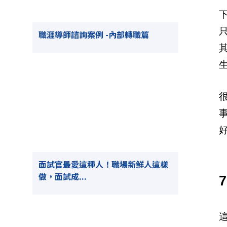
職涯導師諮詢案例 -內部轉職篇
面試官最愛這種人！職場新鮮人這樣
做，面試成...