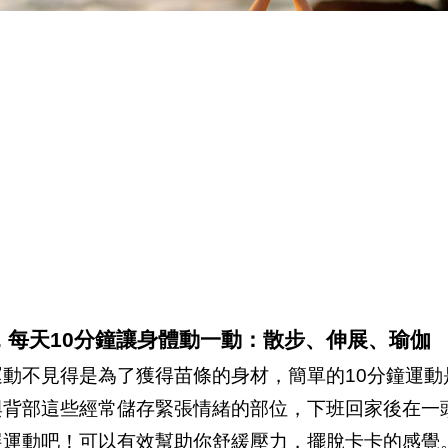
3. 每天10分鐘讓身體動一動：散步、伸展、瑜伽
運動不見得是為了獲得苗條的身材，簡單的10分鐘運
與背部這些經常儲存緊張情緒的部位，下班回家後在一
展運動吧！可以有效幫助你舒緩壓力，擺脫卡卡的感覺