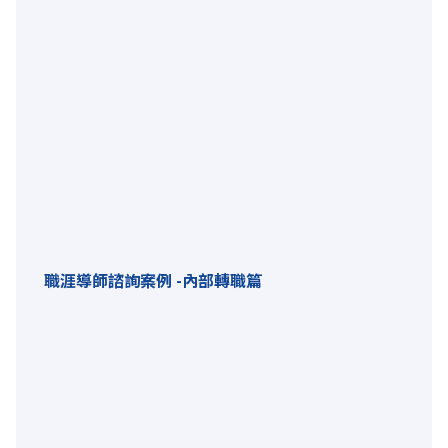
職涯導師諮詢案例 -內部轉職篇