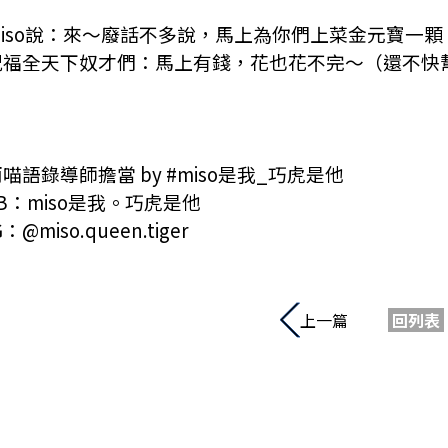
iso
說：來～廢話不多說，馬上為你們上菜金元寶一顆
祝福全天下奴才們：馬上有錢，花也花不完～（還不快
兩喵語錄導師擔當
by
#miso
是我
_
巧虎是他
B
：
miso
是我。巧虎是他
G
：
@miso.queen.tiger
上一篇
回列表