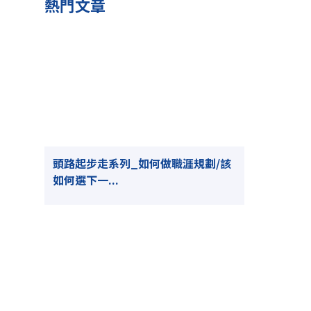
熱門文章
頭路起步走系列_如何做職涯規劃/該
如何選下一...