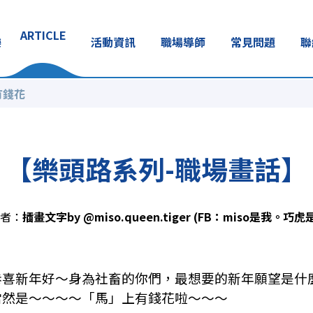
ARTICLE
樂
活動資訊
職場導師
常見問題
聯
有錢花
【樂頭路系列-職場畫話
者：
插畫文字by @miso.queen.tiger (FB：miso是我。巧虎
恭喜新年好～身為社畜的你們，最想要的新年願望是什
當然是～～～～「馬」上有錢花啦～～～