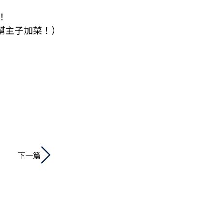
！
幫主子加菜！）
下一篇