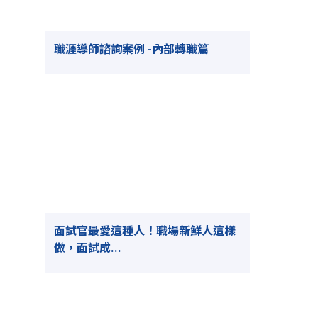
職涯導師諮詢案例 -內部轉職篇
面試官最愛這種人！職場新鮮人這樣
做，面試成...