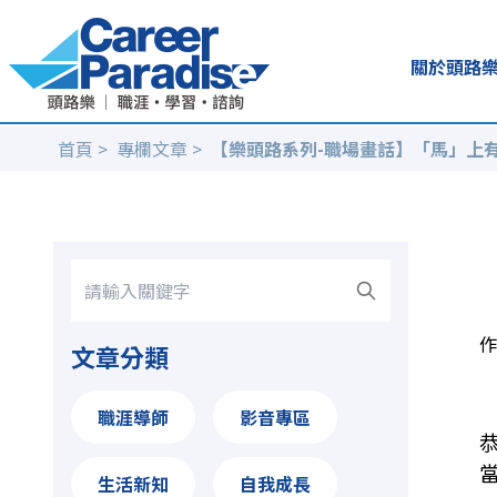
關於頭路
首頁
>
專欄文章
>
【樂頭路系列-職場畫話】「馬」上
作
文章分類
職涯導師
影音專區
生活新知
自我成長