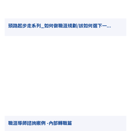
頭路起步走系列_如何做職涯規劃/該如何選下一...
職涯導師諮詢案例 -內部轉職篇