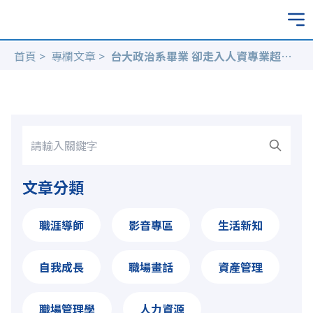
首頁
>
專欄文章
>
台大政治系畢業 卻走入人資專業超過30年 並成為全球領先的人才、風險及資本專業服務公司WTW台灣區總經理
文章分類
職涯導師
影音專區
生活新知
自我成長
職場畫話
資產管理
職場管理學
人力資源