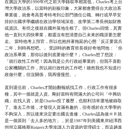
在廣設大學的1990年代之前大學錄取率相當低，Charles考上台
灣大學政治系，以當時的刻板印象，大家都會覺得台大政治系
畢業後，就會考高普考特考到公部門擔任公職、轉行或早早安
排好出國求學繼續在政治學領域深造、改學第二專長例如財務
或資訊、有些之後就在國外落地生根了。但Charles回憶，其實
他一直到大四快畢業，都還沒有想清楚自己未來的職涯要怎麼
走。 當時他考上預官，所以也抱持著拖延的心態「反正要當兵
二年，到時再想吧。」 受訓時的教育班長很好奇地問他：「你
政治系畢業，那你以後到底要做什麼？」Charles想了想說：
「就行政性工作吧！因為我是公共行政組畢業的，但我不喜歡
公家機關的工作，所以就行政性的工作吧！雖然我也不知道行
政做什麼，但沒關係，我再慢慢想。」
直到退伍前，Charles才開始翻報紙找工作，行政工作有很多
種，其中一個就是人資。剛好當時有間滿大的公司叫「中興紡
織」在找人資，於是Charles投了履歷，也順利頂幸運地被錄取
了。進去工作後，才發現人資滿有趣的，但有感於在大學學的
不夠深入，所以後來決定要出國去進修，Charles認為做ＨＲ就
是一個原則「去人多的地方」，於是1987年到美國東岸紐澤西
州州立羅格斯Rutgers大學攻讀人力資源的管理碩士，而這趟進