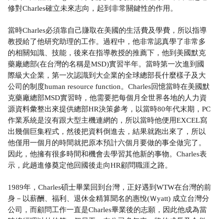
修對Charles確立未來志向，起到非常關鍵性的作用。
當時Charles必須靠自己賺取在美國的生活費及學費，所以指導
教授給了他研究助理的工作。過程中，他非常認真學了非常多
的相關知識、技能，後來在指導教授的推薦下，他到美國默克
藥廠總部(在台灣的名稱是MSD)實習半年。當時第一次進到國
際級大企業，第一次認識到大企業的全球總部長什麼樣子及大
公司的制度human resource function。Charles回憶當時在美國默
克藥廠總部MSD實習時，他需要把每個月全世界各地的人力資
源資料彙整出來提供總部HR決策參考，以當時80年代末期，PC
作業系統是沒有跟大型主機連網的，所以當時他便用EXCEL寫
出幾個巨集程式，然後把資料倒進去，結果就跑出來了，所以
他僅用一個月的時間就把原本預計六個月要做的事全做完了。
因此，他擁有很多時間和機會去學習其他新的事物。Charles表
示，此趟進修奠定他回國後走向HR顧問職涯之路。
1989年，Charles碩士畢業回到台灣，正好遇到WTW在台灣的前
身－以薪酬、福利、退休金精算聞名的惠悅(Ｗyatt) 成立台灣分
公司，而顧問工作一直是Charles畢業後的志願，因此他成為當