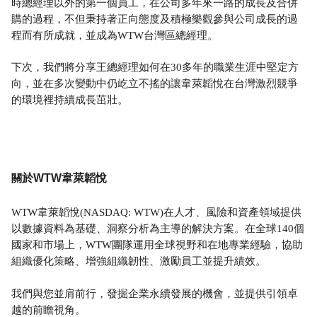
時總經理以外的第一個員工，在公司多年來一路的成長及合併
購的過程，不但秉持著正向態度及積極樂觀參與公司成長的過
程而有所成就，並成為WTW台灣區總經理。
下次，我們將分享王總經理如何在30多年的職業生涯中堅定方
向，並在多次變動中仍屹立不搖的讓韋萊韜悅在台灣激烈競爭
的環境裡持續成長茁壯。
於
WTW
韋萊韜悅
關
WTW韋萊韜悅(NASDAQ: WTW)在人才、風險和資產領域提供
以數據資料為基礎、洞察分析為主導的解決方案。在全球140個
國家和市場上，WTW團隊運用全球視野和在地專業經驗，協助
組織優化策略、增強組織韌性、激勵員工並提升績效。
我們與您並肩前行，發掘企業永續發展的機會，並提供引領卓
越的前瞻視角。