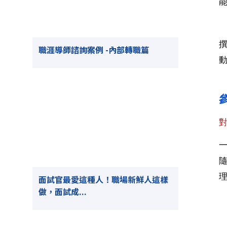
職涯導師諮詢案例 -內部轉職篇
面試官最愛這種人！職場新鮮人這樣
做，面試成...