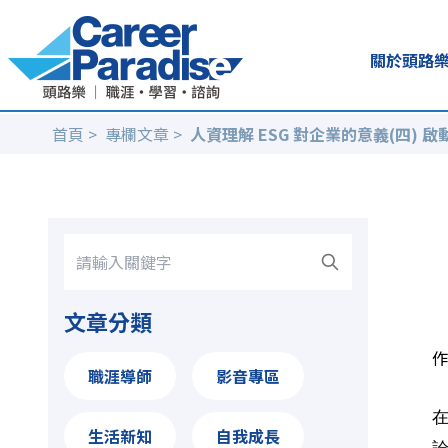
關於頭路
首頁
>
專欄文章
>
人資理解 ESG 對企業的意義(四)
文章分類
作
職涯導師
影音專區
在
生活新知
自我成長