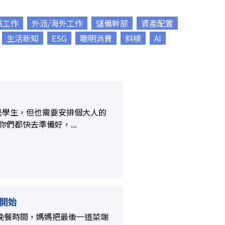
派工作
外派/海外工作
儲備幹部
資產配置
生活新知
ESG
聰明消費
斜槓
AI
是學生，但也需要安排個大人的
們都快去準備好，...
開始
晚餐時間，媽媽把最後一道菜端