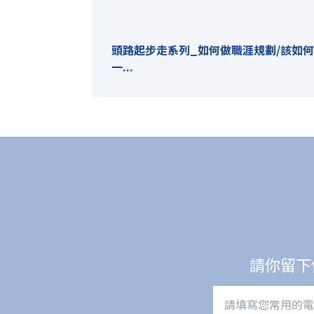
頭路起步走系列_如何做職涯規劃/該如
一...
請你留下