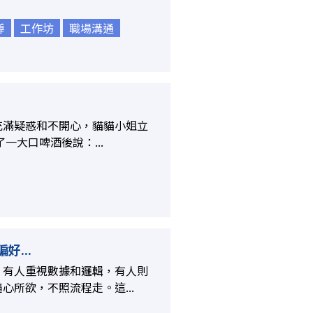
導
工作坊
職場溝通
充滿疑惑和不開心，貓貓小姐立
一大口啤酒後說：...
好...
？有人重視數據和邏輯，有人則
所欲，不照流程走。這...