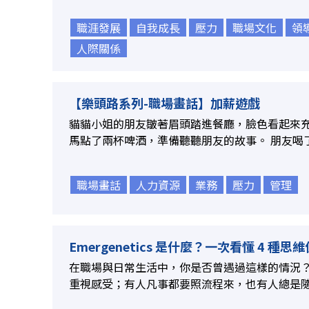
職涯發展
自我成長
壓力
職場文化
領
人際關係
【樂頭路系列-職場畫話】加薪遊戲
貓貓小姐的朋友皺著眉頭踏進餐廳，臉色看起來
馬點了兩杯啤酒，準備聽聽朋友的故事。 朋友喝了
職場畫話
人力資源
業務
壓力
管理
Emergenetics 是什麼？一次看懂 4 種思維偏
在職場與日常生活中，你是否曾遇過這樣的情況
重視感受；有人凡事都要照流程來，也有人總是隨心