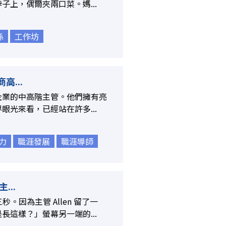
上，偶爾夾兩口菜。媽...
係
工作坊
...
企業的中高階主管。他們擁有亮
光來看，已經站在許多...
力
職涯發展
職涯導師
..
秒。因為主管 Allen 留了一
這樣？」螢幕另一端的...