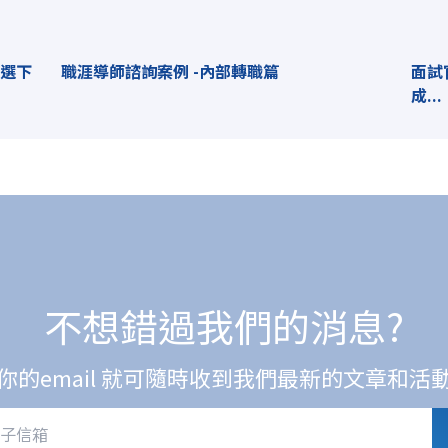
何選下
職涯導師諮詢案例 -內部轉職篇
面試
成...
不想錯過我們的消息?
你的email 就可隨時收到我們最新的文章和活