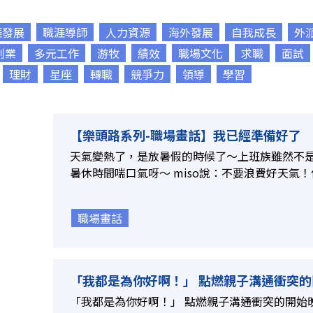
涯發展
職涯導師
人力資源
海外發展
自我成長
外
創業
多元工作
游牧
績效
職場文化
求職
面試
理財
星座
轉職
競爭力
領導
學習
【樂頭路系列-職場畫話】我已經準備好了
天氣變熱了，是放暑假的時候了～上班族雖然不
暑休時間喘口氣呀～ miso說：不要浪費好天氣！你
職場畫話
「我都是為你好啊！」 點燃親子溝通衝突的
「我都是為你好啊！」 點燃親子溝通衝突的開始