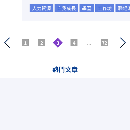
人力資源
自我成長
學習
工作坊
職場
1
2
3
4
...
72
熱門文章