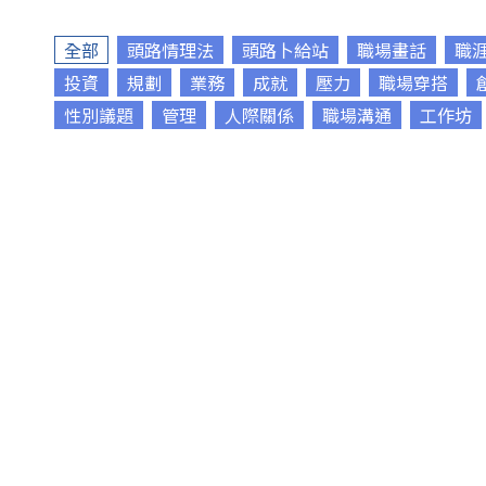
全部
頭路情理法
頭路卜給站
職場畫話
職
投資
規劃
業務
成就
壓力
職場穿搭
性別議題
管理
人際關係
職場溝通
工作坊