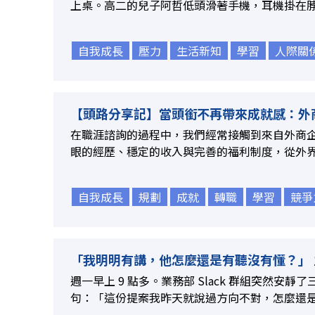
上桌。高二的兒子阿哲低頭滑著手機，耳機掛在脖子
自我成長
壓力
生活新知
學習
人際關
【頭路分享記】當頭銜不再帶來成就感：外商高
在職涯諮詢的過程中，我們經常接觸到來自外商
眼的經歷、穩定的收入與完善的福利制度，從外界眼
自我成長
規劃
成就
轉職
學習
競爭
「我明明有講，他怎麼還是有聽沒有懂？」 主.
週一早上 9 點多。業務部 Slack 群組突然安靜了三
句：「這份提案我昨天就說過方向不對，怎麼還是長