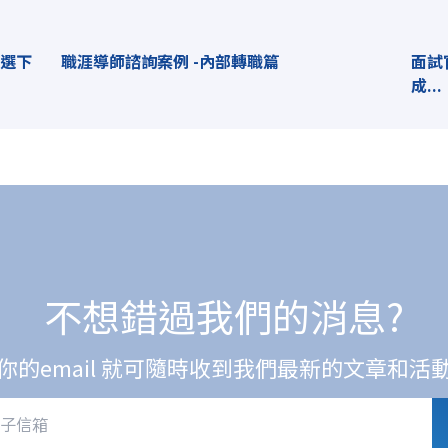
何選下
職涯導師諮詢案例 -內部轉職篇
面試
成...
不想錯過我們的消息?
你的email 就可隨時收到我們最新的文章和活