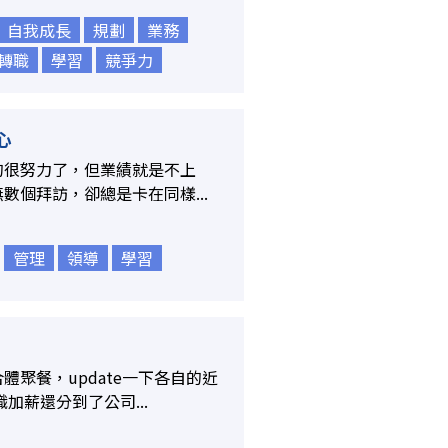
自我成長
規劃
業務
轉職
學習
競爭力
心
的很努力了，但業績就是不上
個拜訪，卻總是卡在同樣...
管理
領導
學習
聚餐，update一下各自的近
加薪還分到了公司...