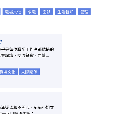
職場文化
求職
面試
生活新知
管理
？
幾乎是每位職場工作者都聽過的
論壇、交流餐會，希望...
職場文化
人際關係
充滿疑惑和不開心，貓貓小姐立
一大口啤酒後說：...