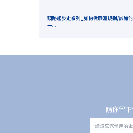
頭路起步走系列_如何做職涯規劃/該如
一...
請你留下