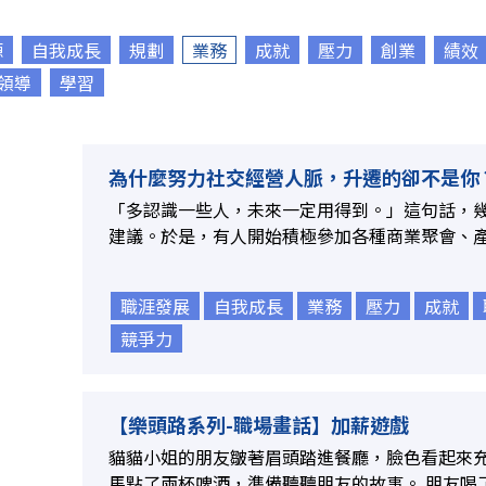
源
自我成長
規劃
業務
成就
壓力
創業
績效
領導
學習
為什麼努力社交經營人脈，升遷的卻不是你
「多認識一些人，未來一定用得到。」這句話，
建議。於是，有人開始積極參加各種商業聚會、產業
職涯發展
自我成長
業務
壓力
成就
競爭力
【樂頭路系列-職場畫話】加薪遊戲
貓貓小姐的朋友皺著眉頭踏進餐廳，臉色看起來
馬點了兩杯啤酒，準備聽聽朋友的故事。 朋友喝了