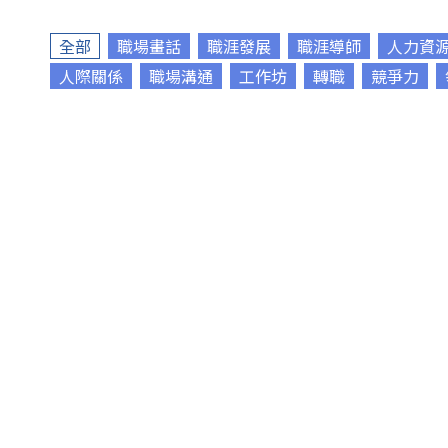
全部
職場畫話
職涯發展
職涯導師
人力資
人際關係
職場溝通
工作坊
轉職
競爭力