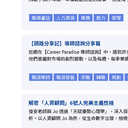
職場畫話
人力資源
業務
壓力
管理
【頭路分享記】導師諮詢分享篇
近期在【Career Paradise 導師諮詢】中，
他們普遍對市場的劇烈變動，以及每週、每季業績能
職涯導師
職涯發展
求職
轉職
規劃
解密「人資顧問」6號人完美主義性格
俊安老師與 Jo 透過「天賦優勢心理學」，深入
析。以人資顧問 Jo 為例，從生命數字出發，檢視