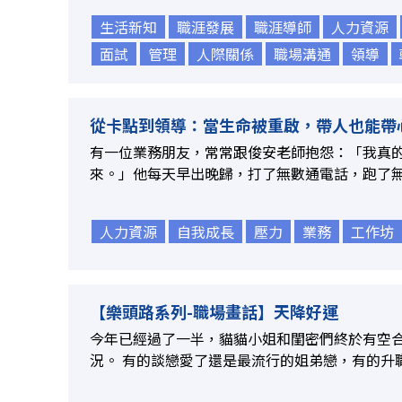
生活新知
職涯發展
職涯導師
人力資源
面試
管理
人際關係
職場溝通
領導
從卡點到領導：當生命被重啟，帶人也能帶
有一位業務朋友，常常跟俊安老師抱怨：「我真
來。」他每天早出晚歸，打了無數通電話，跑了無數
人力資源
自我成長
壓力
業務
工作坊
【樂頭路系列-職場畫話】天降好運
今年已經過了一半，貓貓小姐和閨密們終於有空合體
況。 有的談戀愛了還是最流行的姐弟戀，有的升職