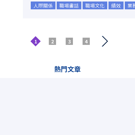
人際關係
職場畫話
職場文化
績效
業
1
2
3
4
熱門文章