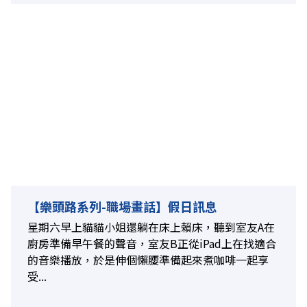
【樂頭路系列-職場畫話】假日訊息
星期六早上貓貓小姐還躺在床上賴床，聽到室友A在
廚房準備早午餐的聲音，室友B正從iPad上在找適合
的音樂播放，於是伸個懶腰準備起來煮咖啡一起享
受...