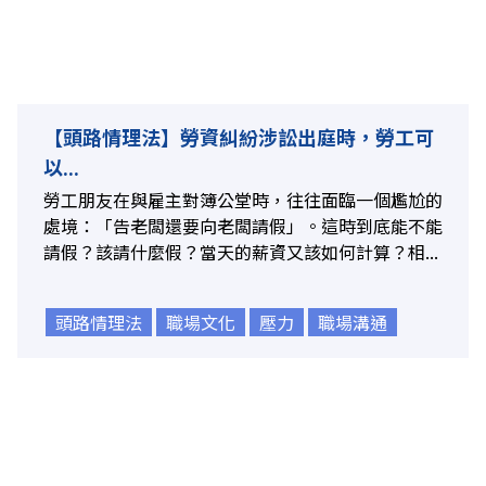
【頭路情理法】勞資糾紛涉訟出庭時，勞工可
以...
勞工朋友在與雇主對簿公堂時，往往面臨一個尷尬的
處境：「告老闆還要向老闆請假」。這時到底能不能
請假？該請什麼假？當天的薪資又該如何計算？相...
頭路情理法
職場文化
壓力
職場溝通