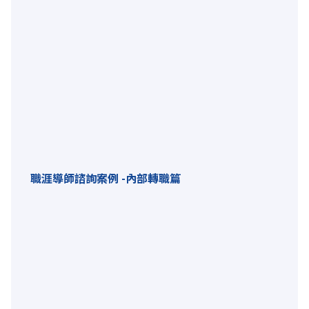
職涯導師諮詢案例 -內部轉職篇