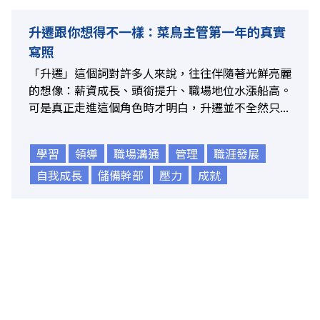
升遷跟你想得不一樣：菜鳥主管第一年的真實
寫照
「升遷」這個詞對許多人來說，往往伴隨著光鮮亮麗
的想像：薪資成長、頭銜提升、職場地位水漲船高。
可是真正走進這個角色時才明白，升遷並不全然只...
學習
領導
職場溝通
管理
職涯發展
自我成長
儲備幹部
壓力
成就