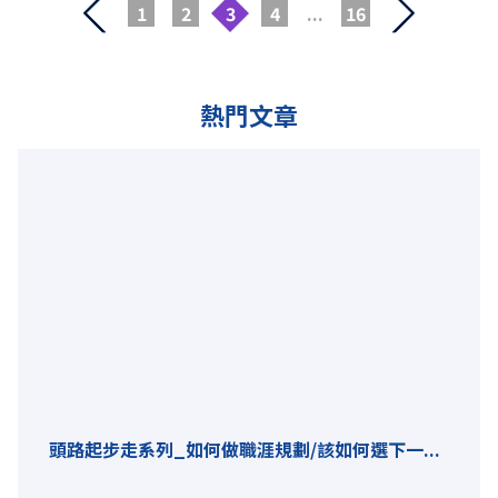
1
2
3
4
...
16
熱門文章
頭路起步走系列_如何做職涯規劃/該如何選下一...