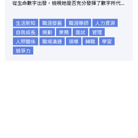
從生命數字出發，檢視她是否充分發揮了數字所代...
生活新知
職涯發展
職涯導師
人力資源
自我成長
規劃
業務
面試
管理
人際關係
職場溝通
領導
轉職
學習
競爭力