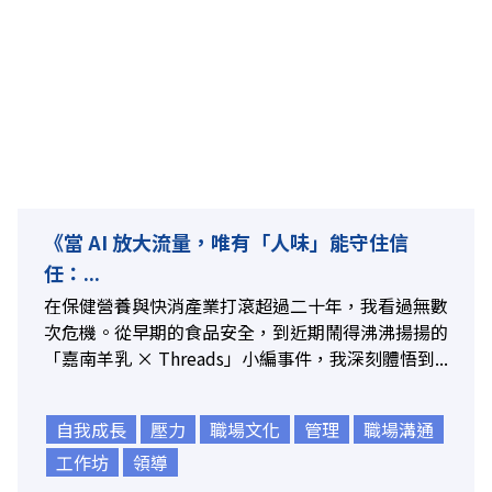
《當 AI 放大流量，唯有「人味」能守住信
任：...
在保健營養與快消產業打滾超過二十年，我看過無數
次危機。從早期的食品安全，到近期鬧得沸沸揚揚的
「嘉南羊乳 × Threads」小編事件，我深刻體悟到...
自我成長
壓力
職場文化
管理
職場溝通
工作坊
領導