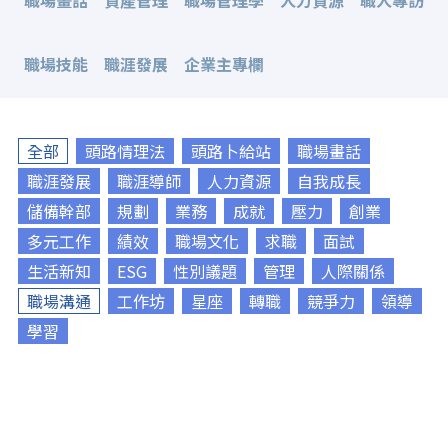
職場畫話
資產管理
職場管理學
人力資源
職人專訪
職場技能
職涯發展
企業主專欄
全部
頭路情理法
頭路卜給站
職場畫話
職涯發展
職涯導師
人力資源
自我成長
儲備幹部
規劃
業務
成就
壓力
創業
多元工作
績效
職場文化
求職
面試
生活新知
ESG
性別議題
管理
人際關係
職場溝通
工作坊
星座
轉職
競爭力
領導
學習